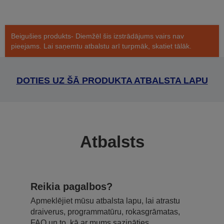
Beigušies produkts- Diemžēl šis izstrādājums vairs nav
pieejams. Lai saņemtu atbalstu arī turpmāk, skatiet tālāk.
DOTIES UZ ŠĀ PRODUKTA ATBALSTA LAPU
Atbalsts
Reikia pagalbos?
Apmeklējiet mūsu atbalsta lapu, lai atrastu
draiverus, programmatūru, rokasgrāmatas,
FAQ un to, kā ar mums sazināties.