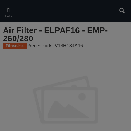
Skip
to
Meklē
main
Izvēlne
content
Air Filter - ELPAF16 - EMP-
260/280
Preces kods: V13H134A16
Pārtraukts