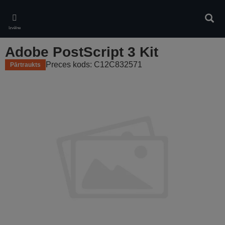
Skip
to
Meklē
main
Izvēlne
content
Adobe PostScript 3 Kit
Preces kods: C12C832571
Pārtraukts