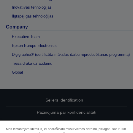
Inovatīvas tehnoloģijas
Ilgtspējīgas tehnoloģijas
Company
Executive Team
Epson Europe Electronics
Digigraphie® (sertificēta mākslas darbu reproducēšanas programma)
Tiešā druka uz audumu
Global
Sellers Identification
Paziņojumā par konfidencialitāti
EU Data Act Compliance
Mēs izmantojam sīkfailus, lai nodrošinātu mūsu vietnes darbību, pielāgotu saturu un