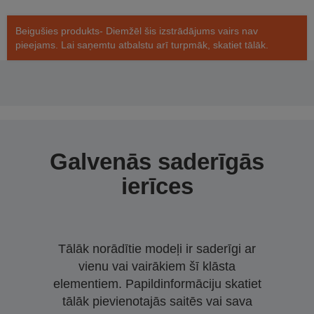
Beigušies produkts- Diemžēl šis izstrādājums vairs nav
pieejams. Lai saņemtu atbalstu arī turpmāk, skatiet tālāk.
Galvenās saderīgās
ierīces
Tālāk norādītie modeļi ir saderīgi ar
vienu vai vairākiem šī klāsta
elementiem. Papildinformāciju skatiet
tālāk pievienotajās saitēs vai sava