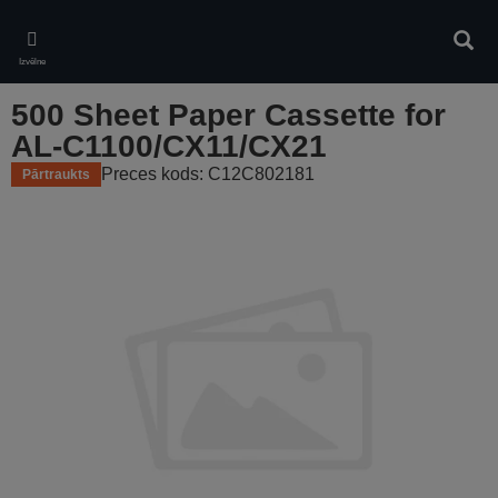
Skip
to
Meklē
main
Izvēlne
content
500 Sheet Paper Cassette for
AL-C1100/CX11/CX21
Preces kods: C12C802181
Pārtraukts