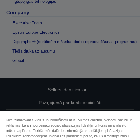
Ilgtspējīgas tehnoloģijas
Company
Executive Team
Epson Europe Electronics
Digigraphie® (sertificēta mākslas darbu reproducēšanas programma)
Tiešā druka uz audumu
Global
Sellers Identification
Paziņojumā par konfidencialitāti
EU Data Act Compliance
Mēs izmantojam sīkfailus, lai nodrošinātu mūsu vietnes darbību, pielāgotu saturu un
reklāmas, kā arī nodrošinātu sociālo plašsaziņas līdzekļu funkcijas un analizētu
Sazinieties ar mums par saviem datiem
mūsu datplūsmu. Turklāt mēs dalāmies informācijā ar sociālajiem plašsaziņas
līdzekļiem, reklāmdevējiem un analīzes partneriem par to, kā jūs izmantojat mūsu