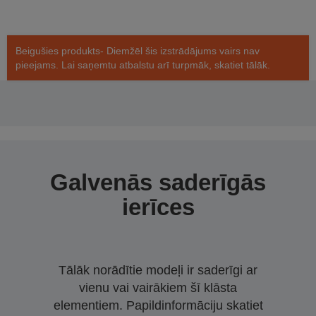
Beigušies produkts- Diemžēl šis izstrādājums vairs nav
pieejams. Lai saņemtu atbalstu arī turpmāk, skatiet tālāk.
Galvenās saderīgās
ierīces
Tālāk norādītie modeļi ir saderīgi ar
vienu vai vairākiem šī klāsta
elementiem. Papildinformāciju skatiet