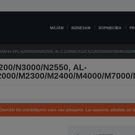
MĀJĀM
BIZNESAM
RŪPNIECĪBA
PR
AM for EPL-6200/N3000/N2550, AL-C1100N/CX11/CX21/M2000/M2300/M2400/
200/N3000/N2550, AL-
2000/M2300/M2400/M4000/M7000
Diemžēl šis izstrādājums vairs nav pieejams. Lai saņemtu atbalstu arī tu