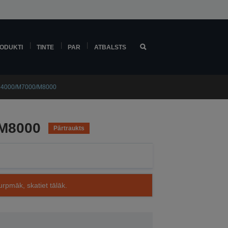
ODUKTI
TINTE
PAR
ATBALSTS
M4000/M7000/M8000
/M8000
Pārtraukts
rpmāk, skatiet tālāk.