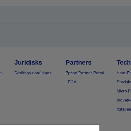
Juridisks
Partners
Tech
mi
Drošības datu lapas
Epson Partner Portal
Heat-Fr
LPGA
Precisi
Micro P
Inovatī
Ilgtspēj