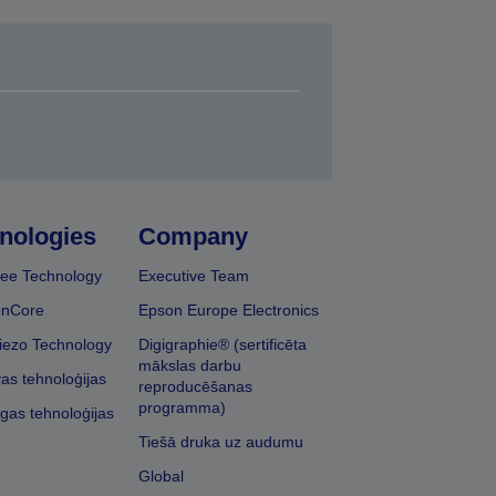
nologies
Company
ee Technology
Executive Team
onCore
Epson Europe Electronics
iezo Technology
Digigraphie® (sertificēta
mākslas darbu
vas tehnoloģijas
reproducēšanas
programma)
īgas tehnoloģijas
Tiešā druka uz audumu
Global