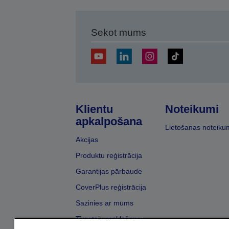
Sekot mums
Klientu
Noteikumi
apkalpošana
Lietošanas noteiku
Akcijas
Produktu reģistrācija
Garantijas pārbaude
CoverPlus reģistrācija
Sazinies ar mums
Tirgotāju meklēšana