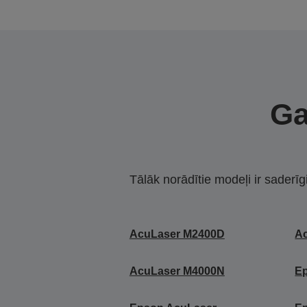
Ga
Tālāk norādītie modeļi ir saderīg
AcuLaser M2400D
A
AcuLaser M4000N
E