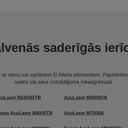
lvenās saderīgās ierī
i ar vienu vai vairākiem šī klāsta elementiem. Papildinfor
saitēs vai sava izstrādājuma rokasgrāmatā.
cuLaser M2400DTN
AcuLaser M4000DN
pson AcuLaser M4000TN
AcuLaser M7000N