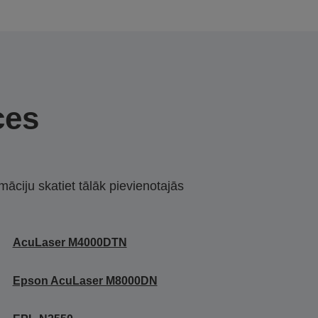
ces
māciju skatiet tālāk pievienotajās
AcuLaser M4000DTN
Epson AcuLaser M8000DN