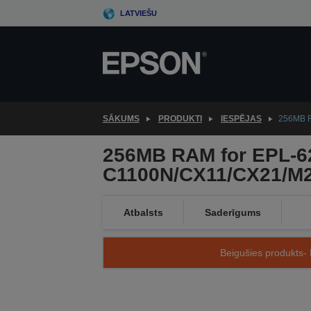
Skip
LATVIEŠU
to
main
content
SĀKUMS
PRODUKTI
IESPĒJAS
256MB R
256MB RAM for EPL-6
C1100N/CX11/CX21/M
Atbalsts
Saderīgums
Beigušies produkts- 