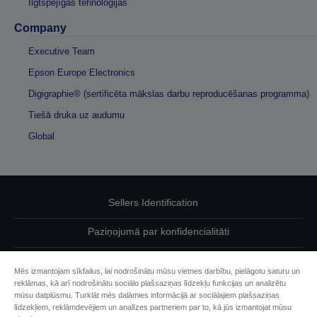
Ilgtspējīgas tehnoloģijas
Company
Executive Team
Epson Europe Electronics
Digigraphie® (sertificēta mākslas darbu reproducēšanas programma)
Tiešā druka uz audumu
Global
Sellers Identification
Paziņojumā par konfidencialitāti
EU Data Act Compliance
Mēs izmantojam sīkfailus, lai nodrošinātu mūsu vietnes darbību, pielāgotu saturu un
reklāmas, kā arī nodrošinātu sociālo plašsaziņas līdzekļu funkcijas un analizētu
Sazinieties ar mums par saviem datiem
mūsu datplūsmu. Turklāt mēs dalāmies informācijā ar sociālajiem plašsaziņas
līdzekļiem, reklāmdevējiem un analīzes partneriem par to, kā jūs izmantojat mūsu