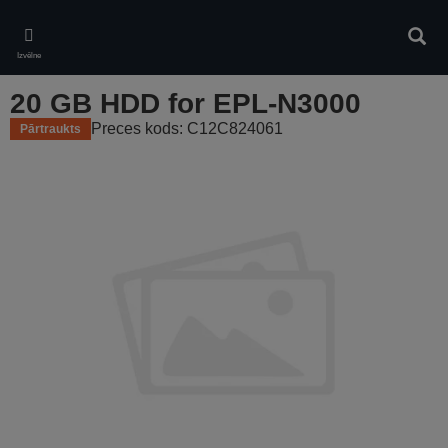
Skip
to
Meklē
main
Izvēlne
content
20 GB HDD for EPL-N3000
Preces kods: C12C824061
Pārtraukts