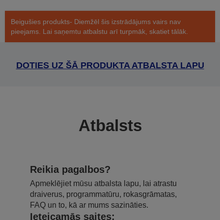
Beigušies produkts- Diemžēl šis izstrādājums vairs nav
pieejams. Lai saņemtu atbalstu arī turpmāk, skatiet tālāk.
DOTIES UZ ŠĀ PRODUKTA ATBALSTA LAPU
Atbalsts
Reikia pagalbos?
Apmeklējiet mūsu atbalsta lapu, lai atrastu
draiverus, programmatūru, rokasgrāmatas,
FAQ un to, kā ar mums sazināties.
Ieteicamās saites: