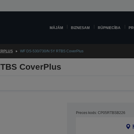
MĀJĀM
BIZNESAM
RŪPNIECĪBA
PR
ERPLUS
WF DS-530/730/N 5Y RTBS CoverPlus
RTBS CoverPlus
Preces kods: CP05RTBSB226