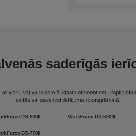
lvenās saderīgās ierī
i ar vienu vai vairākiem šī klāsta elementiem. Papildinfor
saitēs vai sava izstrādājuma rokasgrāmatā.
rkForce DS-530II
WorkForce DS-530III
rkForce DS-770II