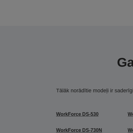
Ga
Tālāk norādītie modeļi ir saderīg
WorkForce DS-530
Wo
WorkForce DS-730N
Wo