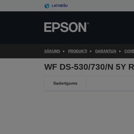
Skip
LATVIEŠU
to
main
content
SĀKUMS
PRODUKTI
GARANTIJA
COV
WF DS-530/730/N 5Y 
Saderīgums