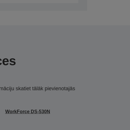
ces
māciju skatiet tālāk pievienotajās
WorkForce DS-530N