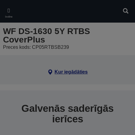
Skip
to
Meklē
main
Izvēlne
content
WF DS-1630 5Y RTBS
CoverPlus
Preces kods: CP05RTBSB239
Kur iegādāties
Galvenās saderīgās
ierīces