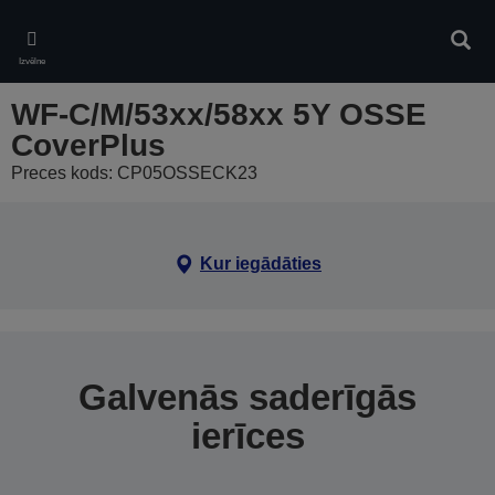
Skip
to
Meklē
main
Izvēlne
content
WF-C/M/53xx/58xx 5Y OSSE
CoverPlus
Preces kods: CP05OSSECK23
Kur iegādāties
Galvenās saderīgās
ierīces