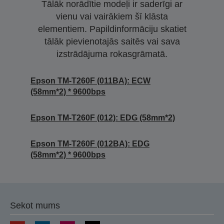
Tālāk norādītie modeļi ir saderīgi ar
vienu vai vairākiem šī klāsta
elementiem. Papildinformāciju skatiet
tālāk pievienotajās saitēs vai sava
izstrādājuma rokasgrāmatā.
Epson TM-T260F (011BA): ECW
(58mm*2) * 9600bps
Epson TM-T260F (012): EDG (58mm*2)
Epson TM-T260F (012BA): EDG
(58mm*2) * 9600bps
Sekot mums