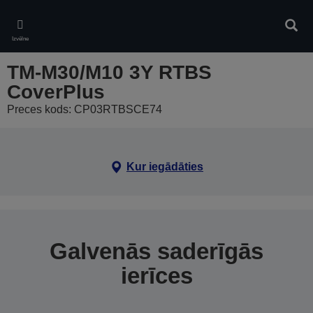
Skip
to
Meklē
main
Izvēlne
content
TM-M30/M10 3Y RTBS
CoverPlus
Preces kods: CP03RTBSCE74
Kur iegādāties
Galvenās saderīgās
ierīces