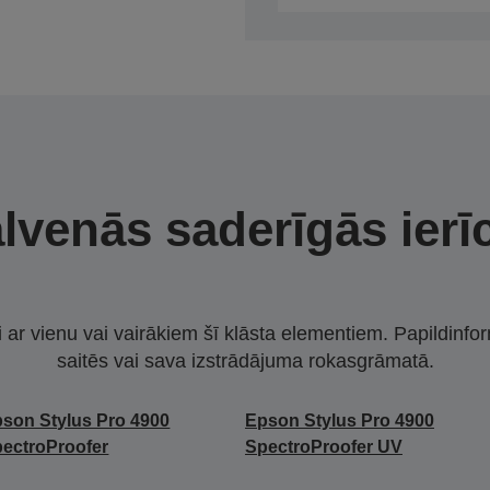
lvenās saderīgās ierī
i ar vienu vai vairākiem šī klāsta elementiem. Papildinfor
saitēs vai sava izstrādājuma rokasgrāmatā.
son Stylus Pro 4900
Epson Stylus Pro 4900
ectroProofer
SpectroProofer UV