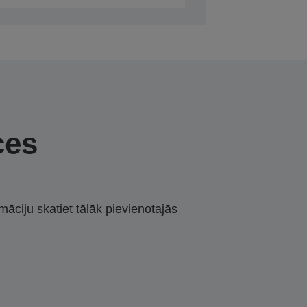
ces
māciju skatiet tālāk pievienotajās