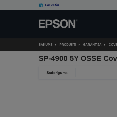
Skip
LATVIEŠU
to
main
content
SĀKUMS
PRODUKTI
GARANTIJA
COV
SP-4900 5Y OSSE Cov
Saderīgums