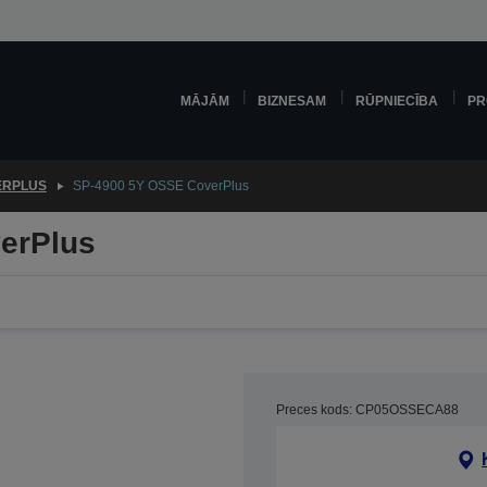
MĀJĀM
BIZNESAM
RŪPNIECĪBA
PR
ERPLUS
SP-4900 5Y OSSE CoverPlus
erPlus
Preces kods: CP05OSSECA88