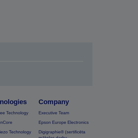
nologies
Company
ee Technology
Executive Team
onCore
Epson Europe Electronics
iezo Technology
Digigraphie® (sertificēta
mākslas darbu