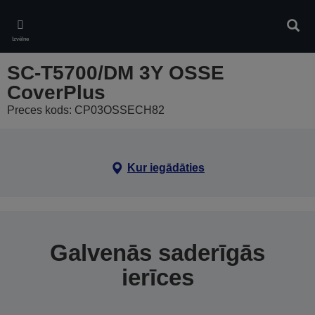
Skip
to
Meklē
main
Izvēlne
content
SC-T5700/DM 3Y OSSE
CoverPlus
Preces kods: CP03OSSECH82
Kur iegādāties
Galvenās saderīgās
ierīces