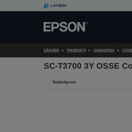
Skip
LATVIEŠU
to
main
content
SĀKUMS
PRODUKTI
GARANTIJA
COV
SC-T3700 3Y OSSE Co
Saderīgums