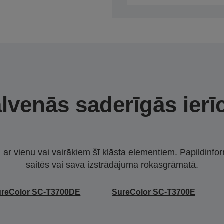
lvenās saderīgās ierī
i ar vienu vai vairākiem šī klāsta elementiem. Papildinfor
saitēs vai sava izstrādājuma rokasgrāmatā.
ureColor SC-T3700DE
SureColor SC-T3700E