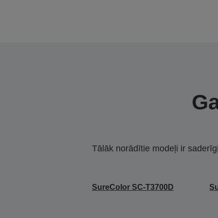
Ga
Tālāk norādītie modeļi ir saderīg
SureColor SC-T3700D
S