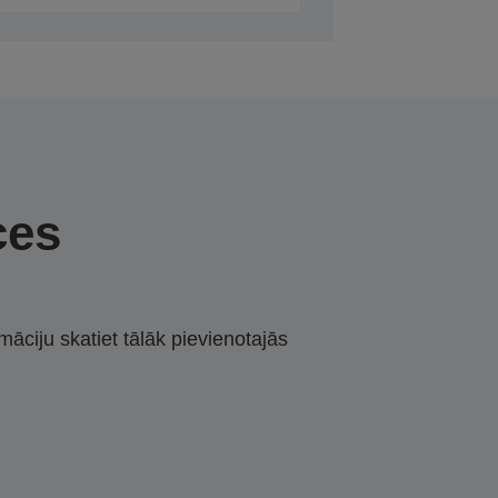
ces
māciju skatiet tālāk pievienotajās