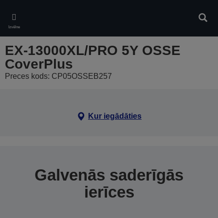
Skip
to
Meklē
main
Izvēlne
content
EX-13000XL/PRO 5Y OSSE
CoverPlus
Preces kods: CP05OSSEB257
Kur iegādāties
Galvenās saderīgās
ierīces