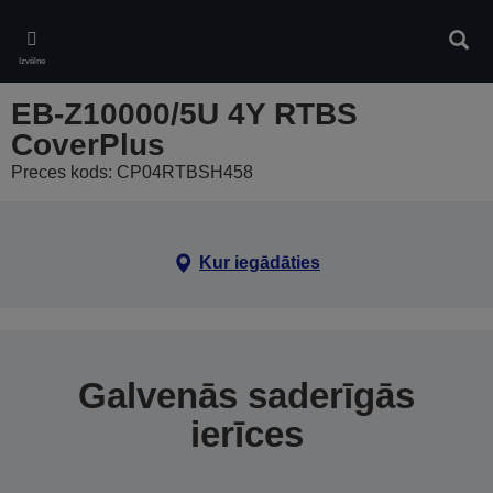
Skip
to
Meklē
main
Izvēlne
content
EB-Z10000/5U 4Y RTBS
CoverPlus
Preces kods: CP04RTBSH458
Kur iegādāties
Galvenās saderīgās
ierīces