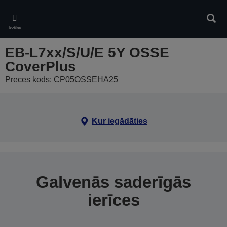
Skip
to
Meklē
main
Izvēlne
content
EB-L7xx/S/U/E 5Y OSSE
CoverPlus
Preces kods: CP05OSSEHA25
Kur iegādāties
Galvenās saderīgās
ierīces