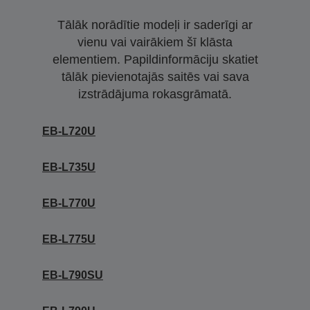
Tālāk norādītie modeļi ir saderīgi ar
vienu vai vairākiem šī klāsta
elementiem. Papildinformāciju skatiet
tālāk pievienotajās saitēs vai sava
izstrādājuma rokasgrāmatā.
EB-L720U
EB-L735U
EB-L770U
EB-L775U
EB-L790SU