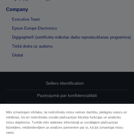
Company
Executive Team
Epson Europe Electronics
Digigraphie® (sertificēta mākslas darbu reproducēšanas programma)
Tiešā druka uz audumu
Global
Sellers Identification
Paziņojumā par konfidencialitāti
EU Data Act Compliance
Mēs izmantojam sīkfailus, lai nodrošinātu mūsu vietnes darbību, pielāgotu saturu un
reklāmas, kā arī nodrošinātu sociālo plašsaziņas līdzekļu funkcijas un analizētu
Sazinieties ar mums par saviem datiem
mūsu datplūsmu. Turklāt mēs dalāmies informācijā ar sociālajiem plašsaziņas
līdzekļiem, reklāmdevējiem un analīzes partneriem par to, kā jūs izmantojat mūsu
Cookie Information
vietni.