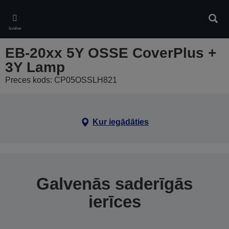
Skip
to
Meklē
main
Izvēlne
content
EB-20xx 5Y OSSE CoverPlus +
3Y Lamp
Preces kods: CP05OSSLH821
Kur iegādāties
Galvenās saderīgās
ierīces