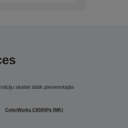
ces
māciju skatiet tālāk pievienotajās
ColorWorks C6500Pe (MK)