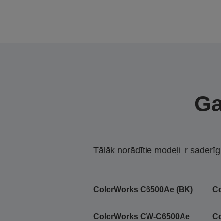
Ga
Tālāk norādītie modeļi ir saderīg
ColorWorks C6500Ae (BK)
C
ColorWorks CW-C6500Ae
C