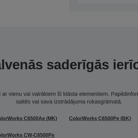
lvenās saderīgās ierī
i ar vienu vai vairākiem šī klāsta elementiem. Papildinfor
saitēs vai sava izstrādājuma rokasgrāmatā.
olorWorks C6500Ae (MK)
ColorWorks C6500Pe (BK)
olorWorks CW-C6500Pe