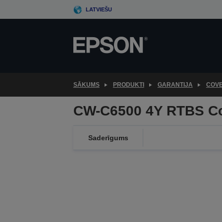
Skip
LATVIEŠU
to
main
content
SĀKUMS
PRODUKTI
GARANTIJA
COV
CW-C6500 4Y RTBS C
Saderīgums