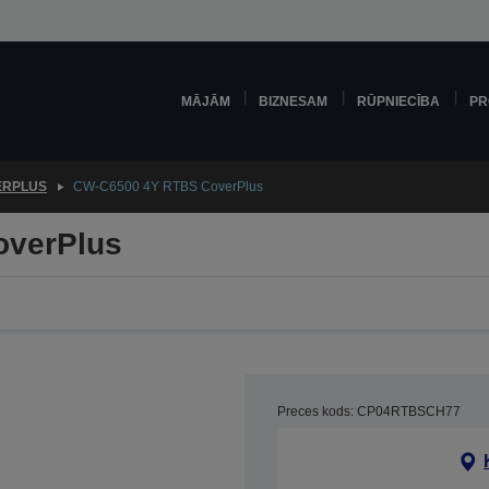
MĀJĀM
BIZNESAM
RŪPNIECĪBA
PR
ERPLUS
CW-C6500 4Y RTBS CoverPlus
overPlus
Preces kods: CP04RTBSCH77