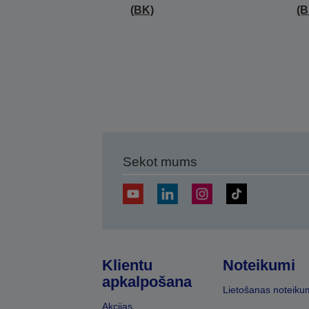
(BK)
(B
Sekot mums
Klientu
Noteikumi
apkalpošana
Lietošanas noteiku
Akcijas