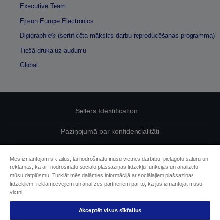
Executive Team
Epson Europe Electronics
Digigraphie® (sertificēta mākslas darbu reproducēšanas programma)
Tiešā druka uz audumu
Global
Sellers Identification
Paziņojumā par konfidencialitāti
EU Data Act Compliance
Mēs izmantojam sīkfailus, lai nodrošinātu mūsu vietnes darbību, pielāgotu saturu un
reklāmas, kā arī nodrošinātu sociālo plašsaziņas līdzekļu funkcijas un analizētu
Sazinieties ar mums par saviem datiem
mūsu datplūsmu. Turklāt mēs dalāmies informācijā ar sociālajiem plašsaziņas
līdzekļiem, reklāmdevējiem un analīzes partneriem par to, kā jūs izmantojat mūsu
Cookie Information
vietni.
Akceptēt visus sīkfailus
Epson apņemšanās pieejamības nodrošināšanā