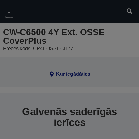
Skip
to
Meklē
main
Izvēlne
content
CW-C6500 4Y Ext. OSSE
CoverPlus
Preces kods: CP4EOSSECH77
Kur iegādāties
Galvenās saderīgās
ierīces