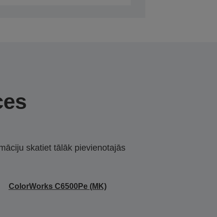
ces
māciju skatiet tālāk pievienotajās
ColorWorks C6500Pe (MK)