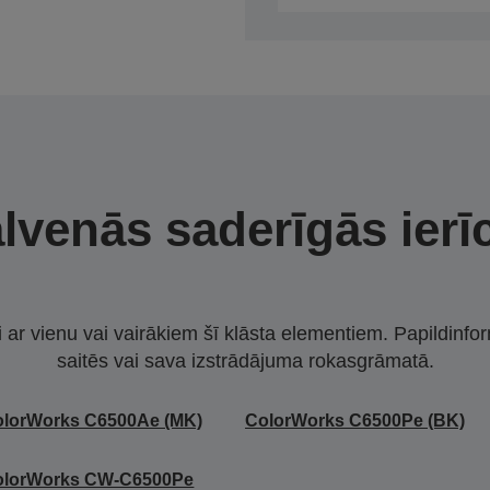
lvenās saderīgās ierī
i ar vienu vai vairākiem šī klāsta elementiem. Papildinfor
saitēs vai sava izstrādājuma rokasgrāmatā.
olorWorks C6500Ae (MK)
ColorWorks C6500Pe (BK)
olorWorks CW-C6500Pe