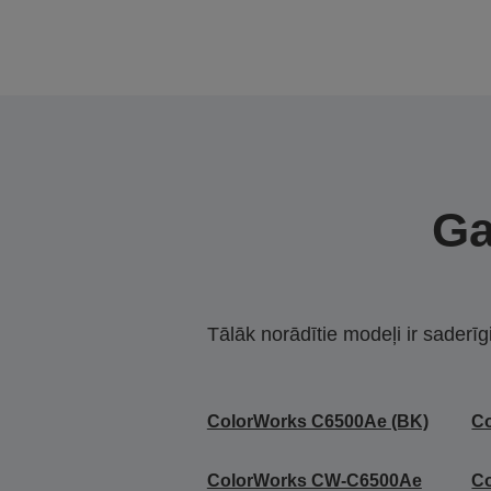
Ga
Tālāk norādītie modeļi ir saderīg
ColorWorks C6500Ae (BK)
C
ColorWorks CW-C6500Ae
C