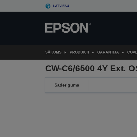
Skip
LATVIEŠU
to
main
content
SĀKUMS
PRODUKTI
GARANTIJA
COV
CW-C6/6500 4Y Ext. 
Saderīgums