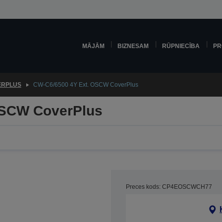
MĀJĀM
BIZNESAM
RŪPNIECĪBA
PR
ERPLUS
CW-C6/6500 4Y Ext. OSCW CoverPlus
OSCW CoverPlus
Preces kods: CP4EOSCWCH77