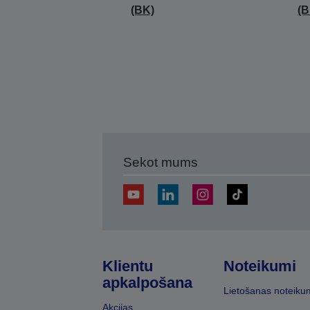
(BK)
(B
Sekot mums
Klientu
Noteikumi
apkalpošana
Lietošanas noteiku
Akcijas