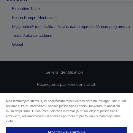
Executive Team
Epson Europe Electronics
Digigraphie® (sertificēta mākslas darbu reproducēšanas programma)
Tiešā druka uz audumu
Global
Sellers Identification
Paziņojumā par konfidencialitāti
EU Data Act Compliance
Mēs izmantojam sīkfailus, lai nodrošinātu mūsu vietnes darbību, pielāgotu saturu un
reklāmas, kā arī nodrošinātu sociālo plašsaziņas līdzekļu funkcijas un analizētu
Sazinieties ar mums par saviem datiem
mūsu datplūsmu. Turklāt mēs dalāmies informācijā ar sociālajiem plašsaziņas
līdzekļiem, reklāmdevējiem un analīzes partneriem par to, kā jūs izmantojat mūsu
Cookie Information
vietni.
Akceptēt visus sīkfailus