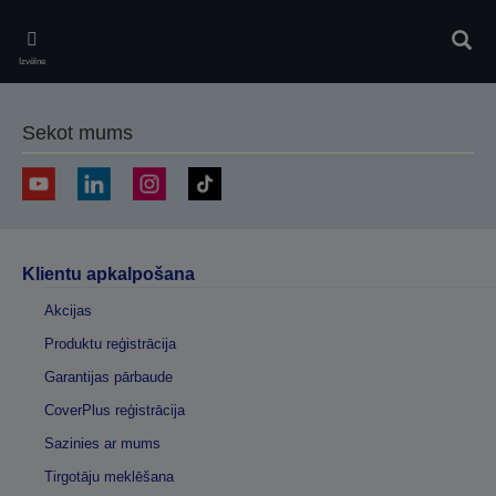
Skip
to
Meklē
main
Izvēlne
content
Sekot mums
Klientu apkalpošana
Akcijas
Produktu reģistrācija
Garantijas pārbaude
CoverPlus reģistrācija
Sazinies ar mums
Tirgotāju meklēšana