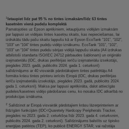
1
Ietaupiet līdz pat 95 % no tintes izmaksām/līdz 63 tintes
kasetnēm vienā pudeļu komplektā
Pamatojoties uz Epson aprēķiniem, ietaupījums vidējām izmaksām
par lappusi un vidējais tintes kasetņu skaits, kas nepieciešamas, lai
izdrukātu tādu pašu skaitu lappušu kā ar Epson EcoTank “101”, “102”,
“103” un “104” tintes pudeļu vidējo iznākumu. EcoTank “101”, “102”,
“103” un “104” tintes pudeļu sērijas vidējā lappušu skaita (A4 izdrukas
atbilstoši standarta ISO/IEC 24712 pārbaudes šablonam) un oriģinālo
izejmateriālu (IDC, drukas perifērijas ierīču izejmateriālu izsekotājs,
piegādes 2023. gadā, publicēts 2024. gada 1. ceturksnī)
salīdzinājums ar 40 visvairāk pārdotākajiem tintes patērētāju A4
formāta krāsu tintes printeru ierīcēs Eiropā (IDC, drukas perifērijas
ierīču izejmateriālu izsekotājs, piegādes 2023. gadā, publicēts 2024.
gada 1. ceturksnī). Maksa par lappusi aprēķināta, dalot attiecīgās
pudeles/kasetnes vidējo pārdošanas cenu, ko nosaka IDC atkarībā no
produkcijas iznākuma.
2
Salīdzinot ar Eiropā visvairāk pārdotajiem krāsu lāzerprinteriem ar
līdzīgām funkcijām (IDC<Quaretely Hardcopy Peripherals Tracker,
piegādes no 2023. gada 2. ceturkšņa līdz 2023. gada 4. ceturksnim,
publicēts 2024. gada 2. ceturksnī). Salīdzinājums balstīts uz tipisko
enerģijas patēriņu (TEP), ko publicē ENERGY STAR, vai ražotāja