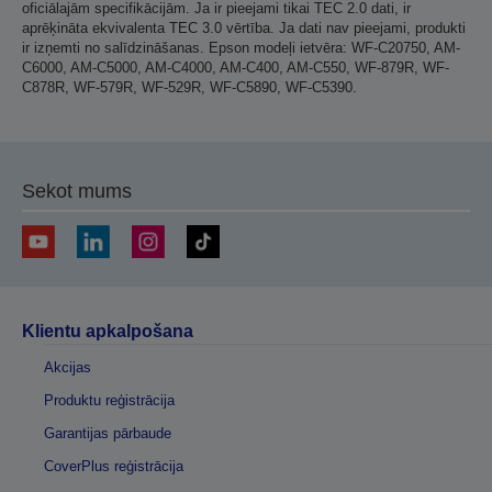
oficiālajām specifikācijām. Ja ir pieejami tikai TEC 2.0 dati, ir
aprēķināta ekvivalenta TEC 3.0 vērtība. Ja dati nav pieejami, produkti
ir izņemti no salīdzināšanas. Epson modeļi ietvēra: WF-C20750, AM-
C6000, AM-C5000, AM-C4000, AM-C400, AM-C550, WF-879R, WF-
C878R, WF-579R, WF-529R, WF-C5890, WF-C5390.
Sekot mums
Klientu apkalpošana
Akcijas
Produktu reģistrācija
Garantijas pārbaude
CoverPlus reģistrācija