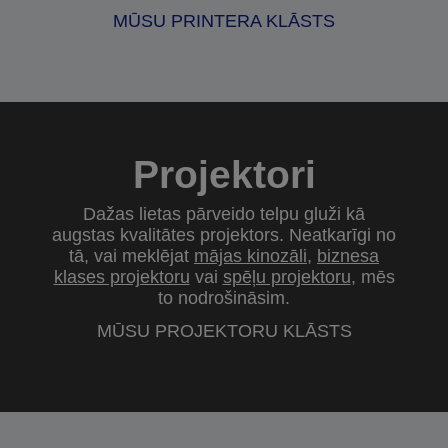
MŪSU PRINTERA KLĀSTS
Projektori
Dažas lietas pārveido telpu gluži kā
augstas kvalitātes projektors. Neatkarīgi no
tā, vai meklējat
mājas kinozāli
,
biznesa
klases projektoru
vai
spēļu projektoru
, mēs
to nodrošināsim.
MŪSU PROJEKTORU KLĀSTS