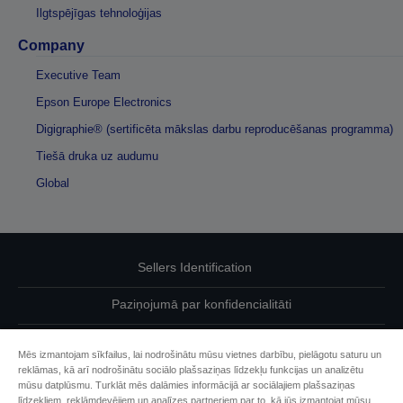
Ilgtspējīgas tehnoloģijas
Company
Executive Team
Epson Europe Electronics
Digigraphie® (sertificēta mākslas darbu reproducēšanas programma)
Tiešā druka uz audumu
Global
Sellers Identification
Paziņojumā par konfidencialitāti
EU Data Act Compliance
Mēs izmantojam sīkfailus, lai nodrošinātu mūsu vietnes darbību, pielāgotu saturu un
reklāmas, kā arī nodrošinātu sociālo plašsaziņas līdzekļu funkcijas un analizētu
Sazinieties ar mums par saviem datiem
mūsu datplūsmu. Turklāt mēs dalāmies informācijā ar sociālajiem plašsaziņas
līdzekļiem, reklāmdevējiem un analīzes partneriem par to, kā jūs izmantojat mūsu