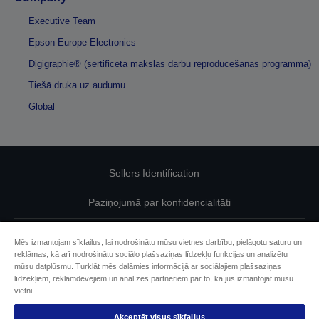
Executive Team
Epson Europe Electronics
Digigraphie® (sertificēta mākslas darbu reproducēšanas programma)
Tiešā druka uz audumu
Global
Sellers Identification
Paziņojumā par konfidencialitāti
EU Data Act Compliance
Mēs izmantojam sīkfailus, lai nodrošinātu mūsu vietnes darbību, pielāgotu saturu un
reklāmas, kā arī nodrošinātu sociālo plašsaziņas līdzekļu funkcijas un analizētu
Sazinieties ar mums par saviem datiem
mūsu datplūsmu. Turklāt mēs dalāmies informācijā ar sociālajiem plašsaziņas
līdzekļiem, reklāmdevējiem un analīzes partneriem par to, kā jūs izmantojat mūsu
Cookie Information
vietni.
Akceptēt visus sīkfailus