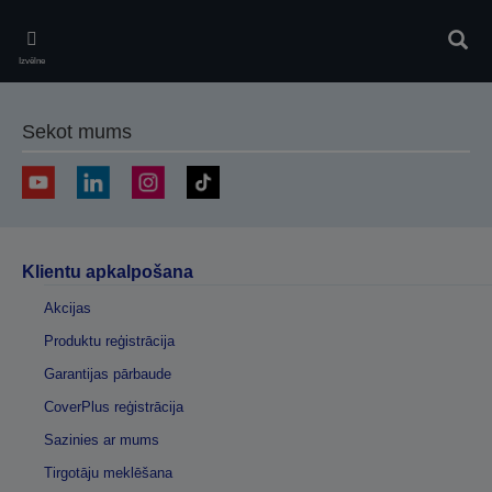
Skip
to
Meklē
main
Izvēlne
content
Sekot mums
Klientu apkalpošana
Akcijas
Produktu reģistrācija
Garantijas pārbaude
CoverPlus reģistrācija
Sazinies ar mums
Tirgotāju meklēšana