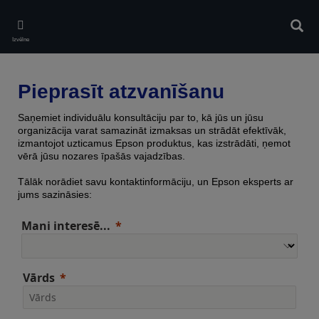
Skip
to
Meklē
main
Izvēlne
content
Pieprasīt atzvanīšanu
Saņemiet individuālu konsultāciju par to, kā jūs un jūsu
organizācija varat samazināt izmaksas un strādāt efektīvāk,
izmantojot uzticamus Epson produktus, kas izstrādāti, ņemot
vērā jūsu nozares īpašās vajadzības.
Tālāk norādiet savu kontaktinformāciju, un Epson eksperts ar
jums sazināsies:
Mani interesē...
Vārds