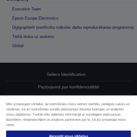
Executive Team
Epson Europe Electronics
Digigraphie® (sertificēta mākslas darbu reproducēšanas programma)
Tiešā druka uz audumu
Global
Sellers Identification
Paziņojumā par konfidencialitāti
EU Data Act Compliance
Mēs izmantojam sīkfailus, lai nodrošinātu mūsu vietnes darbību, pielāgotu saturu un
reklāmas, kā arī nodrošinātu sociālo plašsaziņas līdzekļu funkcijas un analizētu
Sazinieties ar mums par saviem datiem
mūsu datplūsmu. Turklāt mēs dalāmies informācijā ar sociālajiem plašsaziņas
līdzekļiem, reklāmdevējiem un analīzes partneriem par to, kā jūs izmantojat mūsu
Cookie Information
vietni.
Akceptēt visus sīkfailus