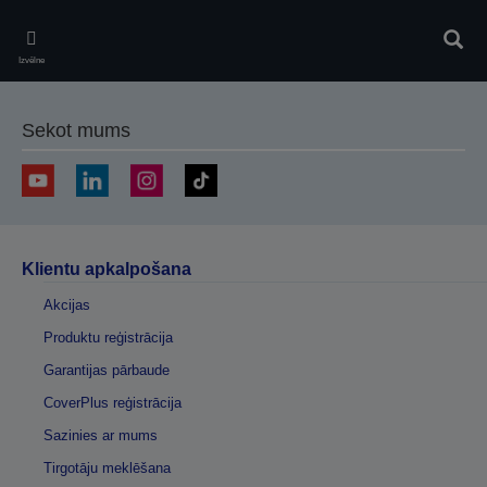
Skip
to
Meklē
main
Izvēlne
content
Sekot mums
Klientu apkalpošana
Akcijas
Produktu reģistrācija
Garantijas pārbaude
CoverPlus reģistrācija
Sazinies ar mums
Tirgotāju meklēšana