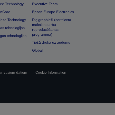
ee Technology
Executive Team
onCore
Epson Europe Electronics
iezo Technology
Digigraphie® (sertificēta
mākslas darbu
vas tehnoloģijas
reproducēšanas
programma)
īgas tehnoloģijas
Tiešā druka uz audumu
Global
ar saviem datiem
Cookie Information