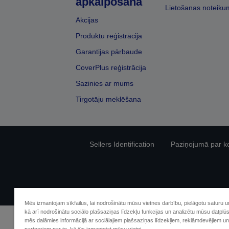
apkalpošana
Lietošanas noteiku
Akcijas
Produktu reģistrācija
Garantijas pārbaude
CoverPlus reģistrācija
Sazinies ar mums
Tirgotāju meklēšana
Sellers Identification
Paziņojumā par kon
Mēs izmantojam sīkfailus, lai nodrošinātu mūsu vietnes darbību, pielāgotu saturu 
kā arī nodrošinātu sociālo plašsaziņas līdzekļu funkcijas un analizētu mūsu datplū
mēs dalāmies informācijā ar sociālajiem plašsaziņas līdzekļiem, reklāmdevējiem un