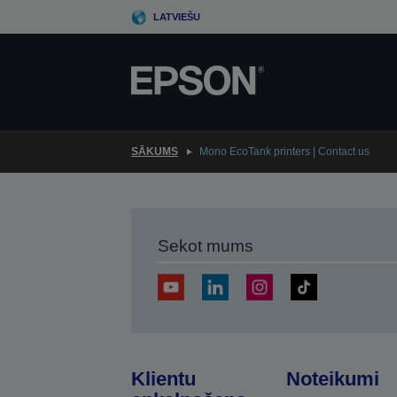
Skip
LATVIEŠU
to
main
content
SĀKUMS
Mono EcoTank printers | Contact us
Sekot mums
Klientu
Noteikumi