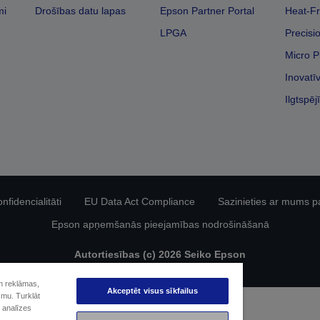
mi
Drošības datu lapas
Epson Partner Portal
Heat-Fr
LPGA
Precisi
Micro P
Inovatī
Ilgtspēj
fidencialitāti
EU Data Act Compliance
Sazinieties ar mums p
Epson apņemšanās pieejamības nodrošināšanā
Autortiesības (c) 2026 Seiko Epson
un reklāmas,
Akceptēt visus sīkfailus
smu. Turklāt
 analīzes