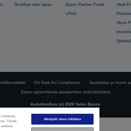
mi
Drošības datu lapas
Epson Partner Portal
Heat-Fr
LPGA
Precisi
Micro P
Inovatī
Ilgtspēj
fidencialitāti
EU Data Act Compliance
Sazinieties ar mums p
Epson apņemšanās pieejamības nodrošināšanā
Autortiesības (c) 2026 Seiko Epson
un reklāmas,
Akceptēt visus sīkfailus
smu. Turklāt
 analīzes