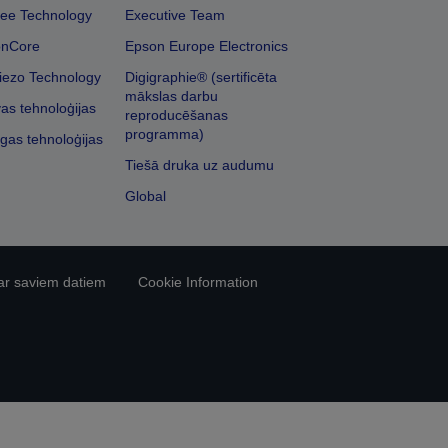
ee Technology
Executive Team
onCore
Epson Europe Electronics
iezo Technology
Digigraphie® (sertificēta
mākslas darbu
vas tehnoloģijas
reproducēšanas
programma)
īgas tehnoloģijas
Tiešā druka uz audumu
Global
ar saviem datiem
Cookie Information