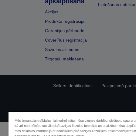
apkalpošana
Lietošanas noteiku
Akcijas
Produktu reģistrācija
Garantijas pārbaude
CoverPlus reģistrācija
Sazinies ar mums
Tirgotāju meklēšana
Sellers Identification
Paziņojumā par kon
Mēs izmantojam sīkfailus, lai nodrošinātu mūsu vietnes darbību, pielāgotu saturu 
kā arī nodrošinātu sociālo plašsaziņas līdzekļu funkcijas un analizētu mūsu datplū
mēs dalāmies informācijā ar sociālajiem plašsaziņas līdzekļiem, reklāmdevējiem un