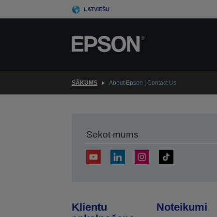
Skip
LATVIEŠU
to
main
content
SĀKUMS
About Epson | Contact Us
Sekot mums
Klientu
Noteikumi