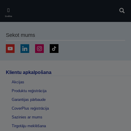
Skip
to
Meklē
main
Izvēlne
content
Sekot mums
Klientu apkalpošana
Akcijas
Produktu reģistrācija
Garantijas pārbaude
CoverPlus reģistrācija
Sazinies ar mums
Tirgotāju meklēšana