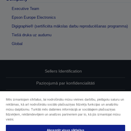
Executive Team
Epson Europe Electronics
Digigraphie® (sertificēta mākslas darbu reproducēšanas programma)
Tiešā druka uz audumu
Global
Sellers Identification
Paziņojumā par konfidencialitāti
EU Data Act Compliance
Mēs izmantojam sīkfailus, lai nodrošinātu mūsu vietnes darbību, pielāgotu saturu un
reklāmas, kā arī nodrošinātu sociālo plašsaziņas līdzekļu funkcijas un analizētu
Sazinieties ar mums par saviem datiem
mūsu datplūsmu. Turklāt mēs dalāmies informācijā ar sociālajiem plašsaziņas
līdzekļiem, reklāmdevējiem un analīzes partneriem par to, kā jūs izmantojat mūsu
Cookie Information
vietni.
Akceptēt visus sīkfailus