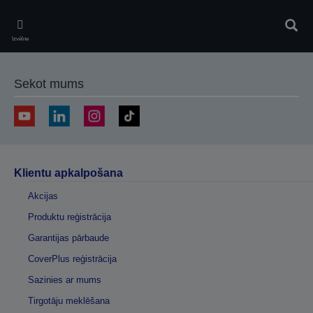
Skip
to
Meklē
main
Izvēlne
content
Sekot mums
Klientu apkalpošana
Akcijas
Produktu reģistrācija
Garantijas pārbaude
CoverPlus reģistrācija
Sazinies ar mums
Tirgotāju meklēšana