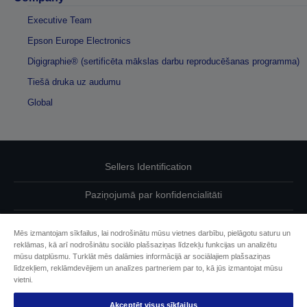
Executive Team
Epson Europe Electronics
Digigraphie® (sertificēta mākslas darbu reproducēšanas programma)
Tiešā druka uz audumu
Global
Sellers Identification
Paziņojumā par konfidencialitāti
EU Data Act Compliance
Mēs izmantojam sīkfailus, lai nodrošinātu mūsu vietnes darbību, pielāgotu saturu un
reklāmas, kā arī nodrošinātu sociālo plašsaziņas līdzekļu funkcijas un analizētu
Sazinieties ar mums par saviem datiem
mūsu datplūsmu. Turklāt mēs dalāmies informācijā ar sociālajiem plašsaziņas
līdzekļiem, reklāmdevējiem un analīzes partneriem par to, kā jūs izmantojat mūsu
Cookie Information
vietni.
Akceptēt visus sīkfailus